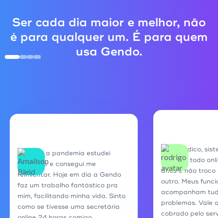
Ser cada dia maior e melhor, não
é para qualquer um. É para quem
usa Gendo.
Super indico, sis
Durante a pandemia estudei
rápido e todo onli
bastante e consegui me
anos e não troco
reinventar. Hoje em dia a Gendo
outro. Meus funci
faz um trabalho fantástico pra
acompanham tudo
mim, facilitando minha vida. Sinto
problemas. Vale 
como se tivesse uma secretária
cobrado pelo ser
online 24 horas comigo.