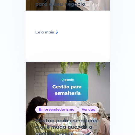
para o seu negócio
Leia mais
Empreendedorismo
Vendas
Gestão para esmalteria:
o que muda quando a
agenda cresce