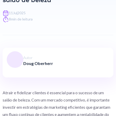
salão de beleza
,
11
Jul
2025
8
min de leitura
Autor
Doug Oberherr
Atrair e fidelizar clientes é essencial para o sucesso de um
salão de beleza. Com um mercado competitivo, é importante
investir em estratégias de marketing eficientes que garantam
um fluxo contínuo de clientes e aumentem a rentabilidade do