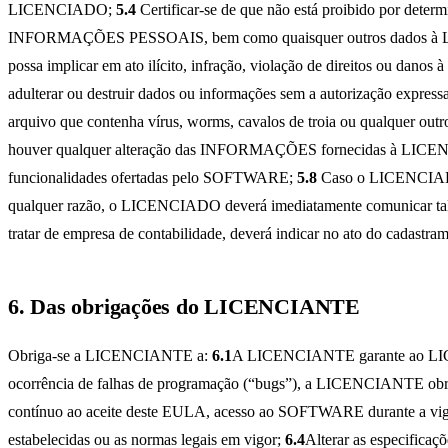
LICENCIADO;
5.4
Certificar-se de que não está proibido po
INFORMAÇÕES PESSOAIS, bem como quaisquer outros dados à LICE
possa implicar em ato ilícito, infração, violação de direitos ou dano
adulterar ou destruir dados ou informações sem a autorização expressa
arquivo que contenha vírus, worms, cavalos de troia ou qualquer o
houver qualquer alteração das INFORMAÇÕES fornecidas à LICEN
funcionalidades ofertadas pelo SOFTWARE;
5.8
Caso o LICENCIADO 
qualquer razão, o LICENCIADO deverá imediatamente comunicar ta
tratar de empresa de contabilidade, deverá indicar no ato do cadastra
6. Das obrigações do LICENCIANTE
Obriga-se a LICENCIANTE a:
6.1
A LICENCIANTE garante ao LICEN
ocorrência de falhas de programação (“bugs”), a LICENCIANTE obrigar-
contínuo ao aceite deste EULA, acesso ao SOFTWARE durante a vi
estabelecidas ou as normas legais em vigor;
6.4
Alterar as especificaç