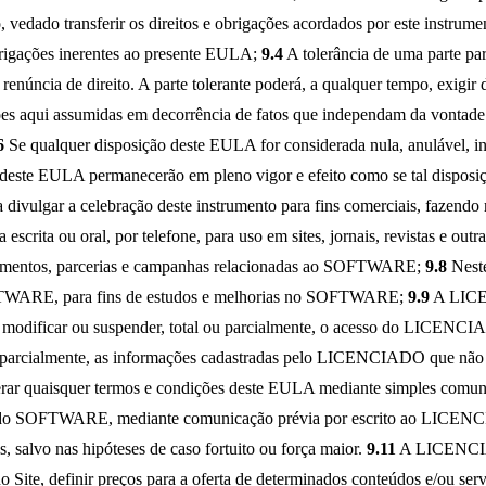
 vedado transferir os direitos e obrigações acordados por este instru
obrigações inerentes ao presente EULA;
9.4
A tolerância de uma parte pa
núncia de direito. A parte tolerante poderá, a qualquer tempo, exigir d
ões aqui assumidas em decorrência de fatos que independam da vontade d
6
Se qualquer disposição deste EULA for considerada nula, anulável, i
 deste EULA permanecerão em pleno vigor e efeito como se tal disposiçã
lgar a celebração deste instrumento para fins comerciais, faze
a escrita ou oral, por telefone, para uso em sites, jornais, revistas
reinamentos, parcerias e campanhas relacionadas ao SOFTWARE;
9.8
Nest
 SOFTWARE, para fins de estudos e melhorias no SOFTWARE;
9.9
A LICEN
modificar ou suspender, total ou parcialmente, o acesso do LICENC
 ou parcialmente, as informações cadastradas pelo LICENCIADO que nã
 Alterar quaisquer termos e condições deste EULA mediante simples 
dades do SOFTWARE, mediante comunicação prévia por escrito ao LICEN
s, salvo nas hipóteses de caso fortuito ou força maior.
9.11
A LICENCIAN
e, definir preços para a oferta de determinados conteúdos e/ou serviç