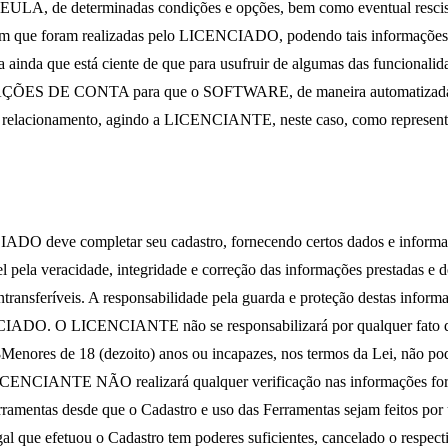
 EULA, de determinadas condições e opções, bem como eventual rescisão
que foram realizadas pelo LICENCIADO, podendo tais informações se
nda que está ciente de que para usufruir de algumas das funcionali
ÕES DE CONTA para que o SOFTWARE, de maneira automatizada, colet
tenha relacionamento, agindo a LICENCIANTE, neste caso, como repres
IADO deve completar seu cadastro, fornecendo certos dados e informaç
la veracidade, integridade e correção das informações prestadas e d
transferíveis. A responsabilidade pela guarda e proteção destas informa
O. O LICENCIANTE não se responsabilizará por qualquer fato decorr
3
Menores de 18 (dezoito) anos ou incapazes, nos termos da Lei, não pod
ICENCIANTE NÃO realizará qualquer verificação nas informações fornec
ferramentas desde que o Cadastro e uso das Ferramentas sejam feitos 
gal que efetuou o Cadastro tem poderes suficientes, cancelado o respec