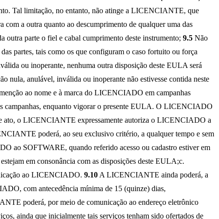
mento. Tal limitação, no entanto, não atinge a LICENCIANTE, que
ra com a outra quanto ao descumprimento de qualquer uma das
a outra parte o fiel e cabal cumprimento deste instrumento;
9.5
Não
as partes, tais como os que configuram o caso fortuito ou força
nválida ou inoperante, nenhuma outra disposição deste EULA será
o nula, anulável, inválida ou inoperante não estivesse contida neste
ndo menção ao nome e à marca do LICENCIADO em campanhas
 e outras campanhas, enquanto vigorar o presente EULA. O LICENCIADO
e ato, o LICENCIANTE expressamente autoriza o LICENCIADO a
CIANTE poderá, ao seu exclusivo critério, a qualquer tempo e sem
IADO ao SOFTWARE, quando referido acesso ou cadastro estiver em
o estejam em consonância com as disposições deste EULA;c.
comunicação ao LICENCIADO.
9.10
A LICENCIANTE ainda poderá, a
CIADO, com antecedência mínima de 15 (quinze) dias,
TE poderá, por meio de comunicação ao endereço eletrônico
os, ainda que inicialmente tais serviços tenham sido ofertados de