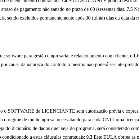
 de licenciamento contratado.
7.4
A LICENCIANTE poderá rescindir 
traso de pagamento não sanado no prazo de 60 (sessenta) dias.
7.5
No 
, sendo excluídos permanentemente após 30 (trinta) dias da data da re
ão de software para gestão empresarial e relacionamento com cliente, o
r causa da natureza do contrato o mesmo não poderá ser interpreta
izando o SOFTWARE da LICENCIANTE sem autorização prévia e exp
o regime de multiempresa, necessitando para cada CNPJ uma licença 
r seja do dicionário de dados quer seja do programa, será consider
ondicionado a estas cláusulas contratuais;
9.3
Este EULA obriga as p