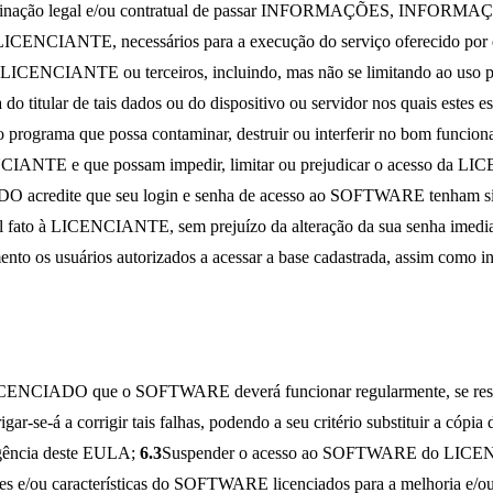
r determinação legal e/ou contratual de passar INFORMAÇÕES,
NCIANTE, necessários para a execução do serviço oferecido por
s à LICENCIANTE ou terceiros, incluindo, mas não se limitando ao uso p
 do titular de tais dados ou do dispositivo ou servidor nos quais estes
utro programa que possa contaminar, destruir ou interferir no bom fu
CIANTE e que possam impedir, limitar ou prejudicar o acesso da 
acredite que seu login e senha de acesso ao SOFTWARE tenham sido
l fato à LICENCIANTE, sem prejuízo da alteração da sua senha im
mento os usuários autorizados a acessar a base cadastrada, assim como i
CIADO que o SOFTWARE deverá funcionar regularmente, se respeit
se-á a corrigir tais falhas, podendo a seu critério substituir a cópia
gência deste EULA;
6.3
Suspender o acesso ao SOFTWARE do LICENCIA
ões e/ou características do SOFTWARE licenciados para a melhoria e/ou