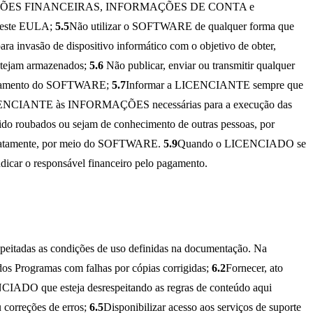
 INFORMAÇÕES FINANCEIRAS, INFORMAÇÕES DE CONTA e
 este EULA;
5.5
Não utilizar o SOFTWARE de qualquer forma que
ara invasão de dispositivo informático com o objetivo de obter,
 estejam armazenados;
5.6
Não publicar, enviar ou transmitir qualquer
ncionamento do SOFTWARE;
5.7
Informar a LICENCIANTE sempre que
LICENCIANTE às INFORMAÇÕES necessárias para a execução das
 roubados ou sejam de conhecimento de outras pessoas, por
ediatamente, por meio do SOFTWARE.
5.9
Quando o LICENCIADO se
ndicar o responsável financeiro pelo pagamento.
adas as condições de uso definidas na documentação. Na
 dos Programas com falhas por cópias corrigidas;
6.2
Fornecer, ato
DO que esteja desrespeitando as regras de conteúdo aqui
 correções de erros;
6.5
Disponibilizar acesso aos serviços de suporte