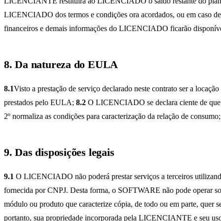
LICENCIANTE restituirá ao LICENCIADO o saldo restante do plano
LICENCIADO dos termos e condições ora acordados, ou em caso de a
financeiros e demais informações do LICENCIADO ficarão disponíveis
8. Da natureza do EULA
8.1
Visto a prestação de serviço declarado neste contrato ser a locaç
prestados pelo EULA;
8.2
O LICENCIADO se declara ciente de que po
2º normaliza as condições para caracterização da relação de consumo;
9. Das disposições legais
9.1
O LICENCIADO não poderá prestar serviços a terceiros util
fornecida por CNPJ. Desta forma, o SOFTWARE não pode operar sob 
módulo ou produto que caracterize cópia, de todo ou em parte, que
portanto, sua propriedade incorporada pela LICENCIANTE e seu uso c