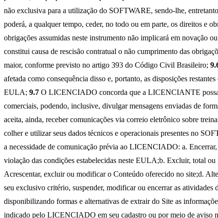
não exclusiva para a utilização do SOFTWARE, sendo-lhe, entretanto,
poderá, a qualquer tempo, ceder, no todo ou em parte, os direitos e 
obrigações assumidas neste instrumento não implicará em novação ou re
constitui causa de rescisão contratual o não cumprimento das obrigaç
maior, conforme previsto no artigo 393 do Código Civil Brasileiro;
9.
afetada como consequência disso e, portanto, as disposições restantes
EULA;
9.7
O LICENCIADO concorda que a LICENCIANTE possa divu
comerciais, podendo, inclusive, divulgar mensagens enviadas de form
aceita, ainda, receber comunicações via correio eletrônico sobre t
colher e utilizar seus dados técnicos e operacionais presentes no
a necessidade de comunicação prévia ao LICENCIADO: a. Encerrar, 
violação das condições estabelecidas neste EULA;b. Excluir, total
Acrescentar, excluir ou modificar o Conteúdo oferecido no site;d.
seu exclusivo critério, suspender, modificar ou encerrar as ativi
disponibilizando formas e alternativas de extrair do Site as informaçõe
indicado pelo LICENCIADO em seu cadastro ou por meio de aviso no Sit