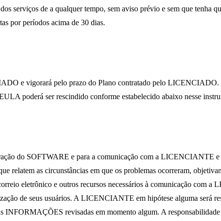
os serviços de a qualquer tempo, sem aviso prévio e sem que tenha q
tas por períodos acima de 30 dias.
IADO e vigorará pelo prazo do Plano contratado pelo LICENCIADO. E
ULA poderá ser rescindido conforme estabelecido abaixo nesse instr
operação do SOFTWARE e para a comunicação com a LICENCIANTE e pr
relatem as circunstâncias em que os problemas ocorreram, objetivando 
correio eletrônico e outros recursos necessários à comunicação com
lização de seus usuários. A LICENCIANTE em hipótese alguma será 
, estas INFORMAÇÕES revisadas em momento algum. A responsabili