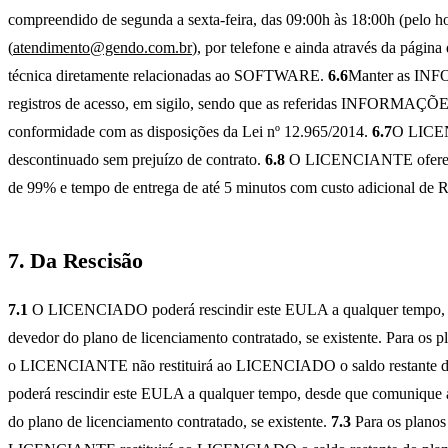
compreendido de segunda a sexta-feira, das 09:00h às 18:00h (pelo ho
(
atendimento@gendo.com.br
), por telefone e ainda através da página 
técnica diretamente relacionadas ao SOFTWARE.
6.6
Manter as I
registros de acesso, em sigilo, sendo que as referidas INFORMAÇÕ
conformidade com as disposições da Lei nº 12.965/2014.
6.7
O LICENC
descontinuado sem prejuízo de contrato.
6.8
O LICENCIANTE oferece g
de 99% e tempo de entrega de até 5 minutos com custo adicional de
7. Da Rescisão
7.1
O LICENCIADO poderá rescindir este EULA a qualquer tempo, 
devedor do plano de licenciamento contratado, se existente. Para o
o LICENCIANTE não restituirá ao LICENCIADO o saldo restante do p
poderá rescindir este EULA a qualquer tempo, desde que comunique 
do plano de licenciamento contratado, se existente.
7.3
Para os planos