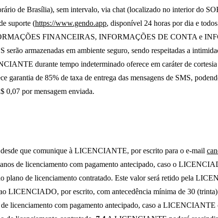
rário de Brasília), sem intervalo, via chat (localizado no interior do
de suporte (
https://www.gendo.app
, disponível 24 horas por dia e tod
NFORMAÇÕES FINANCEIRAS, INFORMAÇÕES DE CONTA e INFO
ES serão armazenadas em ambiente seguro, sendo respeitadas a intimi
IANTE durante tempo indeterminado oferece em caráter de cortesia
arantia de 85% de taxa de entrega das mensagens de SMS, podendo
 R$ 0,07 por mensagem enviada.
desde que comunique à LICENCIANTE, por escrito para o e-mail
can
s planos de licenciamento com pagamento antecipado, caso o LICENCIA
lano de licenciamento contratado. Este valor será retido pela LICE
ao LICENCIADO, por escrito, com antecedência mínima de 30 (trinta)
 de licenciamento com pagamento antecipado, caso a LICENCIANTE dec