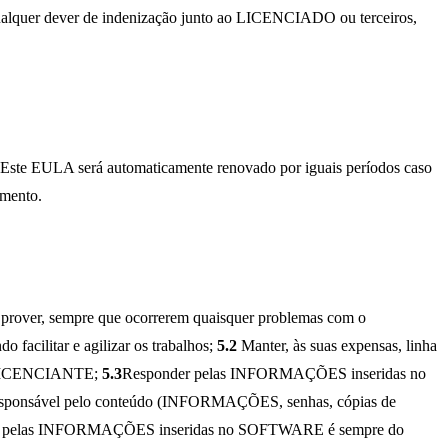
ualquer dever de indenização junto ao LICENCIADO ou terceiros,
ste EULA será automaticamente renovado por iguais períodos caso
umento.
over, sempre que ocorrerem quaisquer problemas com o
facilitar e agilizar os trabalhos;
5.2
Manter, às suas expensas, linha
 a LICENCIANTE;
5.3
Responder pelas INFORMAÇÕES inseridas no
responsável pelo conteúdo (INFORMAÇÕES, senhas, cópias de
dade pelas INFORMAÇÕES inseridas no SOFTWARE é sempre do