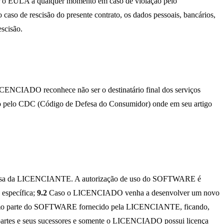
o EULA a qualquer momento em caso de violação pelo
caso de rescisão do presente contrato, os dados pessoais, bancários,
scisão.
 LICENCIADO reconhece não ser o destinatário final dos serviços
do pelo CDC (Código de Defesa do Consumidor) onde em seu artigo
ressa da LICENCIANTE. A autorização de uso do SOFTWARE é
específica;
9.2
Caso o LICENCIADO venha a desenvolver um novo
ado como parte do SOFTWARE fornecido pela LICENCIANTE, ficando,
artes e seus sucessores e somente o LICENCIADO possui licença