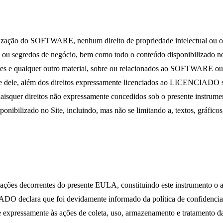
ação do SOFTWARE, nenhum direito de propriedade intelectual ou outro
is ou segredos de negócio, bem como todo o conteúdo disponibilizado no 
 softwares e qualquer outro material, sobre ou relacionados ao SOFT
 dele, além dos direitos expressamente licenciados ao LICENCIADO 
er direitos não expressamente concedidos sob o presente instrument
lizado no Site, incluindo, mas não se limitando a, textos, gráficos, i
es decorrentes do presente EULA, constituindo este instrumento o acor
O declara que foi devidamente informado da política de confidencial
e expressamente às ações de coleta, uso, armazenamento e tratamento