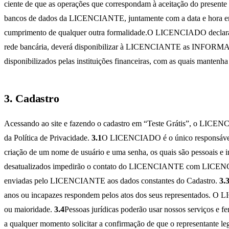
ciente de que as operações que correspondam à aceitação do presente
bancos de dados da LICENCIANTE, juntamente com a data e hora em 
cumprimento de qualquer outra formalidade.O LICENCIADO declara ai
rede bancária, deverá disponibilizar à LICENCIANTE as INFORMAÇ
disponibilizados pelas instituições financeiras, com as quais man
3. Cadastro
Acessando ao site e fazendo o cadastro em “Teste Grátis”, o LICENC
da Política de Privacidade.
3.1
O LICENCIADO é o único responsável pe
criação de um nome de usuário e uma senha, os quais são pessoais e in
desatualizados impedirão o contato do LICENCIANTE com LICENCIAD
enviadas pelo LICENCIANTE aos dados constantes do Cadastro.
3.
anos ou incapazes respondem pelos atos dos seus representados. O L
ou maioridade.
3.4
Pessoas jurídicas poderão usar nossos serviços e 
a qualquer momento solicitar a confirmação de que o representante le