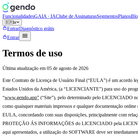
Funcionalidades
GAIA · IA
Clube de Assinaturas
Segmentos
Planos
Bl
🇧🇷
br
Entrar
Diagnóstico grátis
Entrar
Termos de uso
Última atualização em
05 de agosto de 2026
Este Contrato de Licença de Usuário Final (“EULA”) é um acordo lega
Estados Unidos da América, (a “LICENCIANTE”) para uso do pro
“
www.gendo.app”
(“Site”), pelo determinado pelo LICENCIADO no 
como quaisquer materiais impressos e qualquer documentação online
EULA, concordando com suas disposições, principalment
PROTEÇÃO ÁS INFORMAÇÕES do LICENCIADO pela LICENCIANTE, nec
aqui apresentados, a utilização do SOFTWARE deve ser imediatam