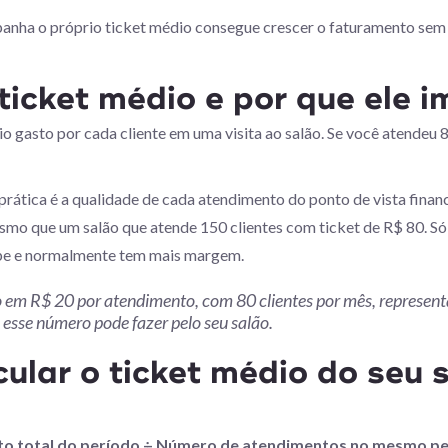
nha o próprio ticket médio consegue crescer o faturamento sem p
 ticket médio e por que ele 
o gasto por cada cliente em uma visita ao salão. Se você atendeu 8
prática é a qualidade de cada atendimento do ponto de vista finan
mo que um salão que atende 150 clientes com ticket de R$ 80. Só
pe e normalmente tem mais margem.
 em R$ 20 por atendimento, com 80 clientes por mês, represen
e esse número pode fazer pelo seu salão.
ular o ticket médio do seu 
to total do período ÷ Número de atendimentos no mesmo p