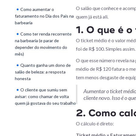
O salão que conhece e acompa
Como aumentar o
faturamento no Dia dos Pais na
quem já está ali.
barbearia
1. O que é o
Como ter renda recorrente
O ticket médio é o valor médi
na barbearia (e parar de
depender do movimento do
foi de R$ 100. Simples assim.
mês)
O que esse número revela na 
Quanto ganha um dono de
médio de R$ 120 fatura o mes
salão de beleza: a resposta
tem menos desgaste de equi
honesta
O cliente que sumiu sem
Aumentar o ticket médio
avisar: como chamar de volta
cliente novo. Isso é o qu
quem já gostava do seu trabalho
2. Como calc
O cálculo é direto:
Ticket médio = Faturamen