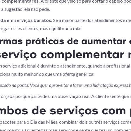
os complementares.
A cliente que veio só para cortar o cabelo p
 a sugestão, ela não pede.
ada em serviços baratos.
Se a maior parte dos atendimentos é de 
largar esses clientes, mas equilibrar o mix.
ormas práticas de aumentar o
serviço complementar
m serviço adicional é durante o atendimento, quando a profissional
iona muito melhor do que uma oferta genérica:
ecado na ponta. Você quer aproveitar e fazer uma hidratação express 
rçada porque parte de uma observação real. A cliente sente que a 
bos de serviços com 
pacotes para o Dia das Mães, combinar dois ou três serviços com
ncimento. O cliente faz mais serviços e sente que fez um bom neg