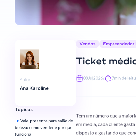
Vendas
Empreendedor
Ticket médi
,
08
Jul
2026
7
min de leit
/
Autor
Ana Karoline
Tópicos
Tem um número que a maioria 
Vale-presente para salão de
em média, cada cliente gasta 
beleza: como vender e por que
disposto a gastar do que con
funciona