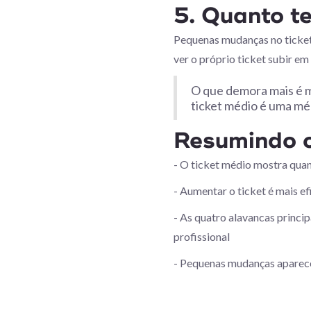
5. Quanto t
Pequenas mudanças no ticket
ver o próprio ticket subir e
O que demora mais é m
ticket médio é uma mé
Resumindo o
- O ticket médio mostra quant
- Aumentar o ticket é mais e
- As quatro alavancas princi
profissional
- Pequenas mudanças aparecem