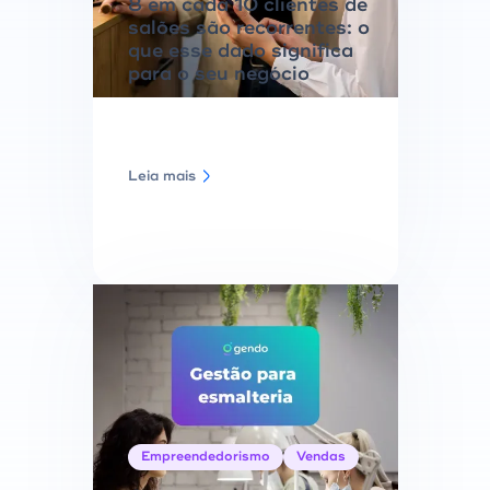
8 em cada 10 clientes de
salões são recorrentes: o
que esse dado significa
para o seu negócio
Leia mais
Empreendedorismo
Vendas