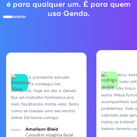
é para qualquer um. É para quem
usa Gendo.
Super indico, sis
Durante a pandemia estudei
rápido e todo onli
bastante e consegui me
anos e não troco
reinventar. Hoje em dia a Gendo
outro. Meus funci
faz um trabalho fantástico pra
acompanham tudo
mim, facilitando minha vida. Sinto
problemas. Vale 
como se tivesse uma secretária
cobrado pelo ser
online 24 horas comigo.
todos os bolsos!!
beleza deveria us
Amailson Bleid
Consultor visagista facial