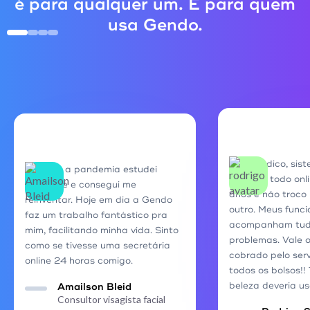
é para qualquer um. É para quem
usa Gendo.
Super indico, sis
Durante a pandemia estudei
rápido e todo onli
bastante e consegui me
anos e não troco
reinventar. Hoje em dia a Gendo
outro. Meus funci
faz um trabalho fantástico pra
acompanham tudo
mim, facilitando minha vida. Sinto
problemas. Vale 
como se tivesse uma secretária
cobrado pelo ser
online 24 horas comigo.
todos os bolsos!!
beleza deveria us
Amailson Bleid
Consultor visagista facial