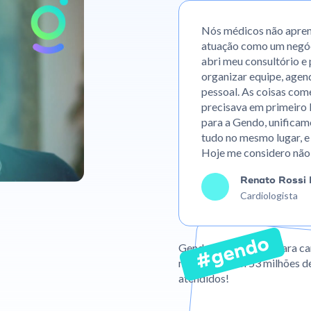
Nós médicos não apren
atuação como um negóci
abri meu consultório e
organizar equipe, agen
pessoal. As coisas co
precisava em primeiro 
para a Gendo, unificam
tudo no mesmo lugar, e 
Hoje me considero não
Renato Rossi 
Cardiologista
Gendo é um sistema para ca
negócios, com 53 milhões de
atendidos!