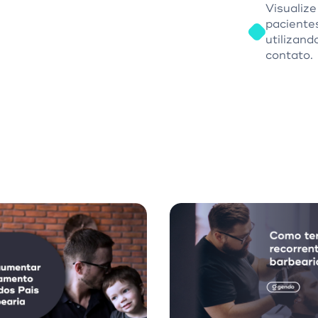
Visualiz
paciente
utilizan
contato.
Vendas