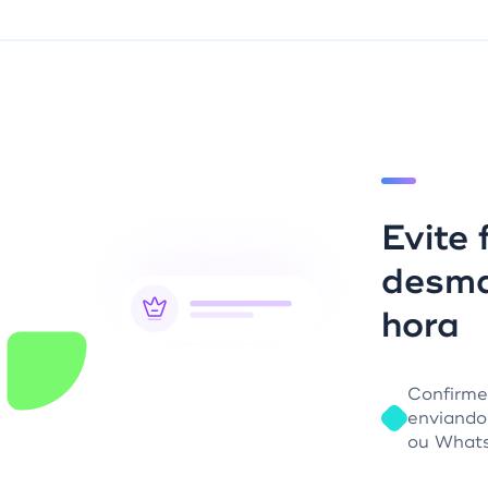
Evite
desma
hora
Confirme
enviando
ou What