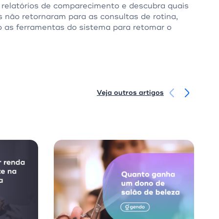
e relatórios de comparecimento e descubra quais
s não retornaram para as consultas de rotina,
do as ferramentas do sistema para retomar o
Veja outros artigos
Vendas
Empr