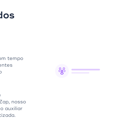
dos
com tempo
ientes
o
e
Zap, nosso
 auxiliar
izada.