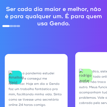
Ser cada dia maior e melhor, não
é para qualquer um. É para quem
usa Gendo.
Super indico, sis
Durante a pandemia estudei
rápido e todo onli
bastante e consegui me
anos e não troco
reinventar. Hoje em dia a Gendo
outro. Meus funci
faz um trabalho fantástico pra
acompanham tudo
mim, facilitando minha vida. Sinto
problemas. Vale 
como se tivesse uma secretária
cobrado pelo ser
online 24 horas comigo.