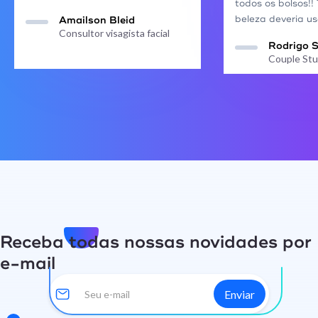
todos os bolsos!!
beleza deveria us
Amailson Bleid
Consultor visagista facial
Rodrigo 
Couple Stu
Receba todas nossas novidades por
e-mail