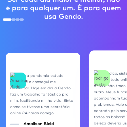
é para qualquer um. É para quem
usa Gendo.
Super indico, sis
Durante a pandemia estudei
rápido e todo onli
bastante e consegui me
anos e não troco
reinventar. Hoje em dia a Gendo
outro. Meus funci
faz um trabalho fantástico pra
acompanham tudo
mim, facilitando minha vida. Sinto
problemas. Vale 
como se tivesse uma secretária
cobrado pelo ser
online 24 horas comigo.
todos os bolsos!!
beleza deveria us
Amailson Bleid