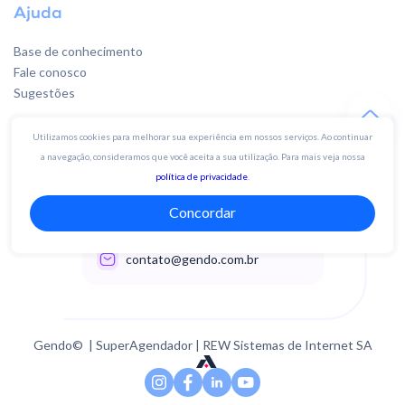
Ajuda
Base de conhecimento
Fale conosco
Sugestões
Utilizamos cookies para melhorar sua experiência em nossos serviços. Ao continuar
Quer falar
a navegação, consideramos que você aceita a sua utilização. Para mais veja nossa
com a gente?
política de privacidade
.
Concordar
Whatsapp 19 4003-3142
contato@gendo.com.br
Gendo© | SuperAgendador | REW Sistemas de Internet SA