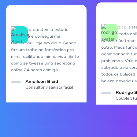
Super indico, sis
Durante a pandemia estudei
rápido e todo onli
bastante e consegui me
anos e não troco
reinventar. Hoje em dia a Gendo
outro. Meus funci
faz um trabalho fantástico pra
acompanham tudo
mim, facilitando minha vida. Sinto
problemas. Vale 
como se tivesse uma secretária
cobrado pelo ser
online 24 horas comigo.
todos os bolsos!!
beleza deveria us
Amailson Bleid
Consultor visagista facial
Rodrigo 
Couple Stu