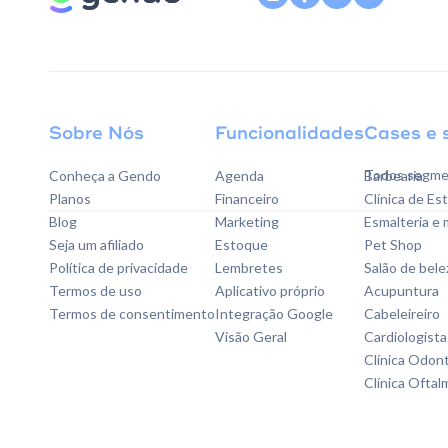
Sobre Nós
Funcionalidades
Cases e 
Todos segme
Conheça a Gendo
Agenda
Barbearia
Planos
Financeiro
Clínica de Es
Blog
Marketing
Esmalteria e
Seja um afiliado
Estoque
Pet Shop
Política de privacidade
Lembretes
Salão de bele
Termos de uso
Aplicativo próprio
Acupuntura
Termos de consentimento
Integração Google
Cabeleireiro
Visão Geral
Cardiologista
Clínica Odon
Clínica Oftal