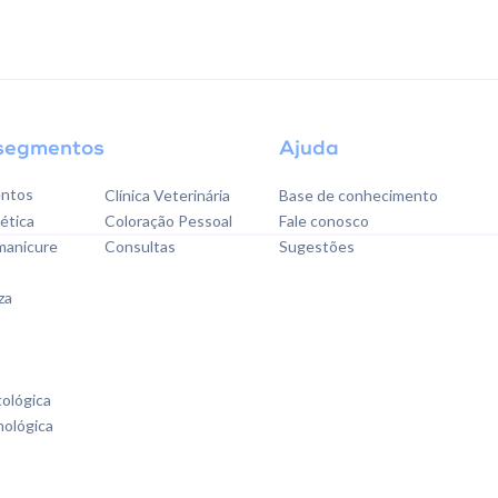
segmentos
Ajuda
ntos
Clínica Veterinária
Base de conhecimento
tética
Coloração Pessoal
Fale conosco
 manicure
Consultas
Sugestões
za
tológica
mológica