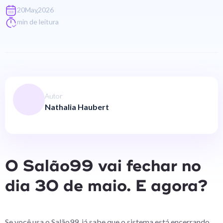
,
20
May
2026
min de leitura
Autor
Nathalia Haubert
O Salão99 vai fechar no
dia 30 de maio. E agora?
Se você usa o Salão99, já sabe que o sistema está encerrando