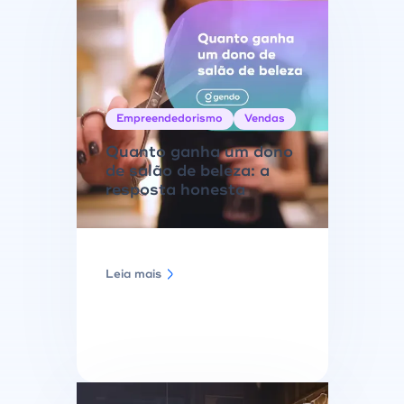
Empreendedorismo
Vendas
Quanto ganha um dono
de salão de beleza: a
resposta honesta
Leia mais