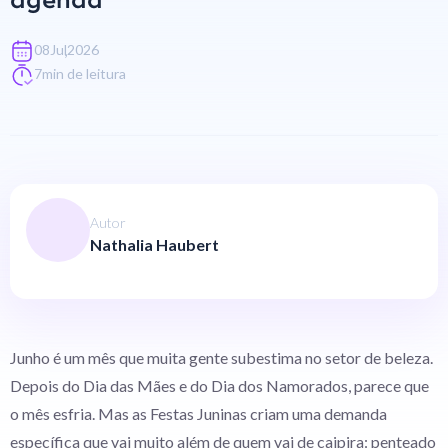
agenda
,
08
Jul
2026
7
min de leitura
Autor
Nathalia Haubert
Junho é um mês que muita gente subestima no setor de beleza.
Depois do Dia das Mães e do Dia dos Namorados, parece que
o mês esfria. Mas as Festas Juninas criam uma demanda
específica que vai muito além de quem vai de caipira: penteado