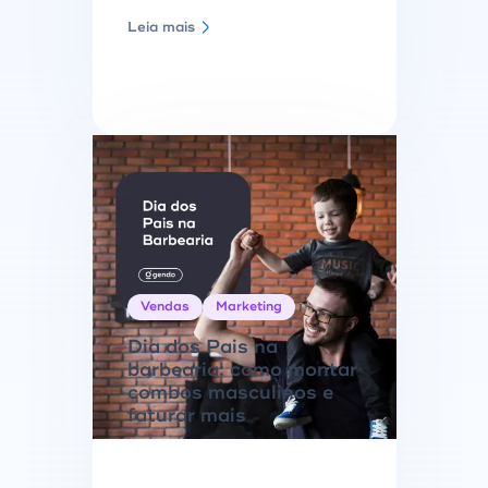
Leia mais
Vendas
Marketing
Dia dos Pais na
barbearia: como montar
combos masculinos e
faturar mais