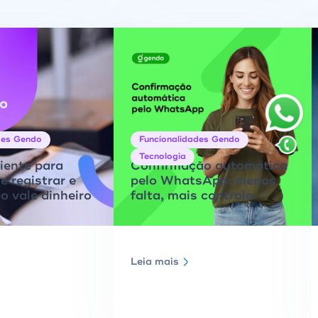
des Gendo
Funcionalidades Gendo
Tecnologia
liente para
Confirmação automática
e registrar e
pelo WhatsApp: menos
o vale dinheiro
falta, mais controle
Leia mais