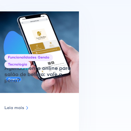
Funcionalidades Gendo
Tecnologia
Agendamento online para
salão de beleza: vale a
pena?
Leia mais