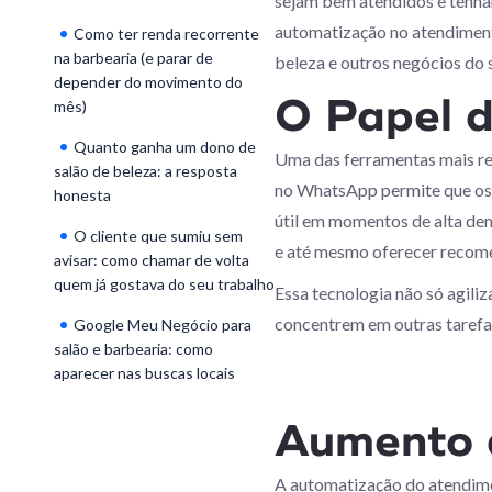
sejam bem atendidos e tenham
automatização no atendimento
Como ter renda recorrente
na barbearia (e parar de
beleza e outros negócios do 
depender do movimento do
O Papel 
mês)
Quanto ganha um dono de
Uma das ferramentas mais re
salão de beleza: a resposta
no WhatsApp permite que os s
honesta
útil em momentos de alta dem
O cliente que sumiu sem
e até mesmo oferecer recome
avisar: como chamar de volta
quem já gostava do seu trabalho
Essa tecnologia não só agili
concentrem em outras tarefa
Google Meu Negócio para
salão e barbearia: como
aparecer nas buscas locais
Aumento 
A automatização do atendimen