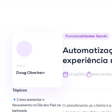
Funcionalidades Gendo
Automatizaç
experiência 
Autor
Doug Oberherr
,
11
Jul
2025
8
min de leit
/
Tópicos
Como aumentar o
faturamento no Dia dos Pais na
O atendimento ao cliente é a
barbearia