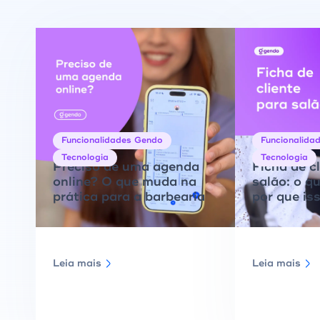
Funcionalidades Gendo
Funcionalida
Tecnologia
Tecnologia
Preciso de uma agenda
Ficha de c
online? O que muda na
salão: o qu
prática para a barbearia
por que iss
Leia mais
Leia mais