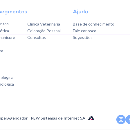
segmentos
Ajuda
ntos
Clínica Veterinária
Base de conhecimento
tética
Coloração Pessoal
Fale conosco
 manicure
Consultas
Sugestões
za
tológica
mológica
perAgendador | REW Sistemas de Internet SA