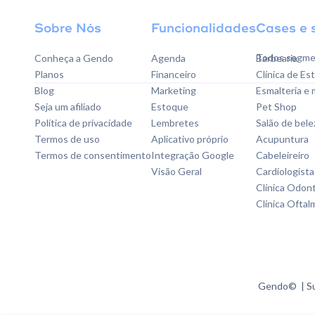
Sobre Nós
Funcionalidades
Cases e 
Todos segme
Conheça a Gendo
Agenda
Barbearia
Planos
Financeiro
Clínica de Es
Blog
Marketing
Esmalteria e
Seja um afiliado
Estoque
Pet Shop
Política de privacidade
Lembretes
Salão de bele
Termos de uso
Aplicativo próprio
Acupuntura
Termos de consentimento
Integração Google
Cabeleireiro
Visão Geral
Cardiologista
Clínica Odon
Clínica Oftal
Gendo© | Su