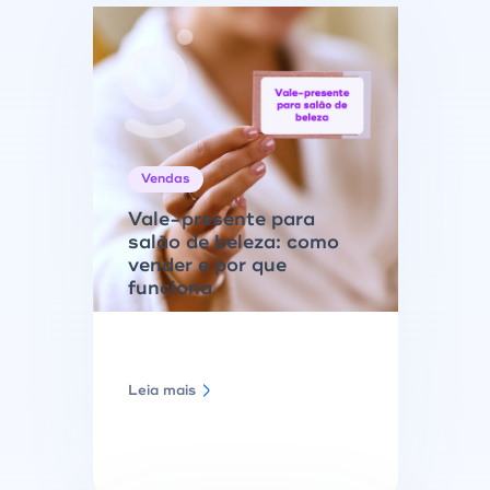
Vendas
Vale-presente para
salão de beleza: como
vender e por que
funciona
Leia mais