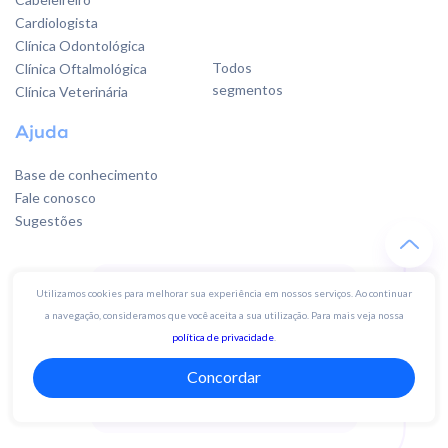
Cardiologista
Clínica Odontológica
Todos
Clínica Oftalmológica
segmentos
Clínica Veterinária
Ajuda
Base de conhecimento
Fale conosco
Sugestões
Quer falar
Utilizamos cookies para melhorar sua experiência em nossos serviços. Ao continuar
com a gente?
a navegação, consideramos que você aceita a sua utilização. Para mais veja nossa
política de privacidade
.
Concordar
Whatsapp 19 4003-3142
contato@gendo.com.br