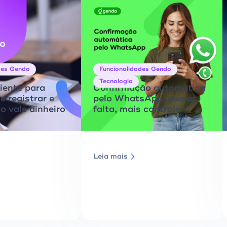
des Gendo
Funcionalidades Gendo
Tecnologia
liente para
Confirmação automática
e registrar e
pelo WhatsApp: menos
o vale dinheiro
falta, mais controle
Leia mais