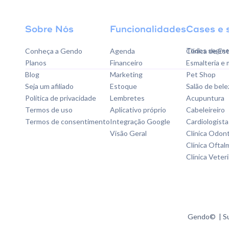
Sobre Nós
Funcionalidades
Cases e 
Todos segme
Conheça a Gendo
Agenda
Clínica de Es
Planos
Financeiro
Esmalteria e
Blog
Marketing
Pet Shop
Seja um afiliado
Estoque
Salão de bele
Política de privacidade
Lembretes
Acupuntura
Termos de uso
Aplicativo próprio
Cabeleireiro
Termos de consentimento
Integração Google
Cardiologista
Visão Geral
Clínica Odon
Clínica Oftal
Clínica Veteri
Gendo© | Su