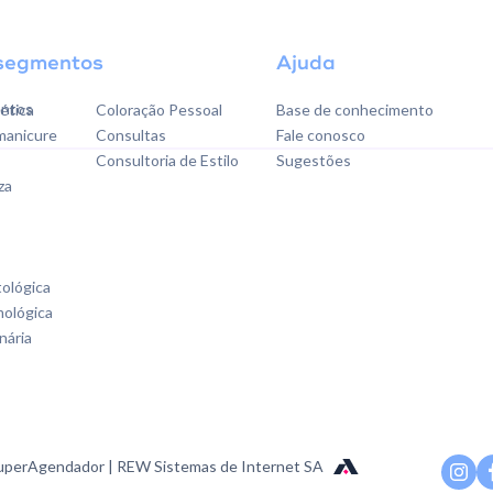
segmentos
Ajuda
ntos
tética
Coloração Pessoal
Base de conhecimento
 manicure
Consultas
Fale conosco
Consultoria de Estilo
Sugestões
za
tológica
mológica
nária
perAgendador | REW Sistemas de Internet SA