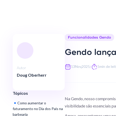
Funcionalidades Gendo
Gendo lança 
,
13
Nov
2025
5
min de lei
/
Autor
Doug Oberherr
Tópicos
Na Gendo, nosso compromisso
Como aumentar o
visibilidade são essenciais 
faturamento no Dia dos Pais na
barbearia
Agora, apresentamos uma nova