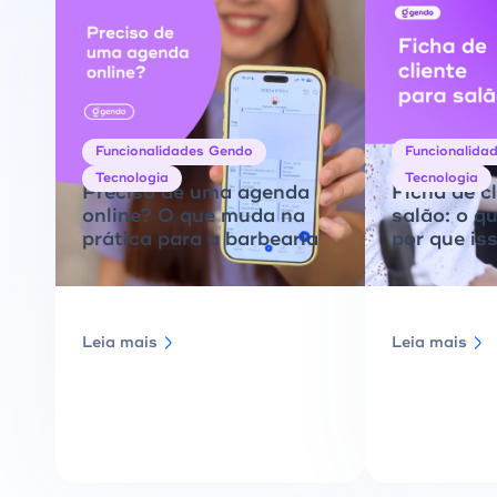
Funcionalidades Gendo
Funcionalida
Tecnologia
Tecnologia
Preciso de uma agenda
Ficha de c
online? O que muda na
salão: o qu
prática para a barbearia
por que iss
Leia mais
Leia mais