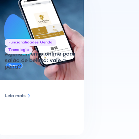
Funcionalidades Gendo
Tecnologia
Agendamento online para
salão de beleza: vale a
pena?
Leia mais