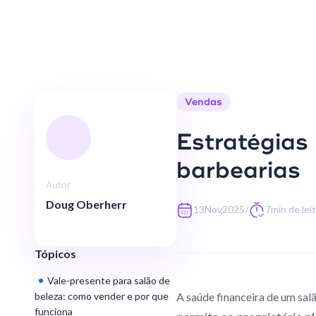
Vendas
Estratégias
barbearias
Autor
Doug Oberherr
,
13
Nov
2025
7
min de lei
/
Tópicos
Vale-presente para salão de
beleza: como vender e por que
A saúde financeira de um sal
funciona