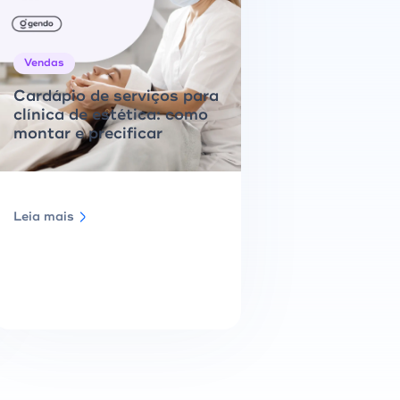
Vendas
Cardápio de serviços para
clínica de estética: como
montar e precificar
Leia mais