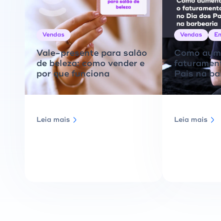
Vendas
Vendas
E
Vale-presente para salão
Como aume
de beleza: como vender e
faturament
por que funciona
Pais na ba
Leia mais
Leia mais