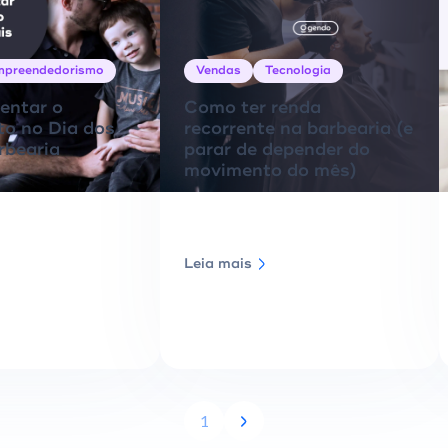
mpreendedorismo
Vendas
Tecnologia
ntar o
Como ter renda
o no Dia dos
recorrente na barbearia (e
rbearia
parar de depender do
movimento do mês)
Leia mais
1