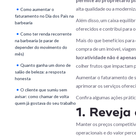
permite ao proprietário pl
alta qualidade ou a moderniz
Como aumentar o
faturamento no Dia dos Pais na
Além disso, um caixa equilib
barbearia
oferecidos e contribui para 
Como ter renda recorrente
Mais do que benefícios para 
na barbearia (e parar de
depender do movimento do
compra de um imóvel, viagens 
mês)
lucratividade não é apen
Quanto ganha um dono de
colher frutos que impactam p
salão de beleza: a resposta
Aumentar o faturamento de sa
honesta
aprimorar os serviços ofereci
O cliente que sumiu sem
avisar: como chamar de volta
Confira algumas ações práti
quem já gostava do seu trabalho
1. Reveja 
Manter os preços competitivo
operacionais e do valor perc