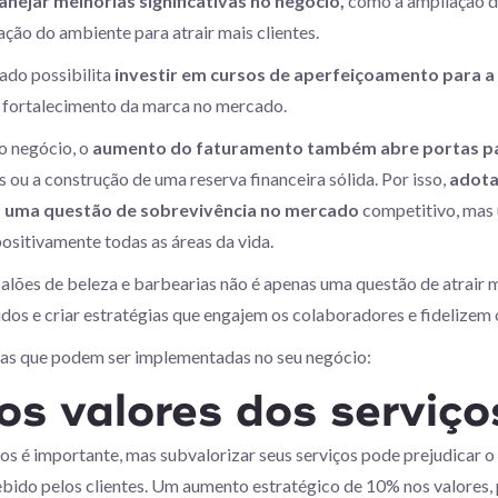
anejar melhorias significativas no negócio,
como a ampliação do
ação do ambiente para atrair mais clientes.
rado possibilita
investir em cursos de aperfeiçoamento para a
o fortalecimento da marca no mercado.
o negócio, o
aumento do faturamento também abre portas par
ou a construção de uma reserva financeira sólida. Por isso,
adotar
as uma questão de sobrevivência no mercado
competitivo, mas 
ositivamente todas as áreas da vida.
lões de beleza e barbearias não é apenas uma questão de atrair m
dos e criar estratégias que engajem os colaboradores e fidelizem 
cas que podem ser implementadas no seu negócio:
os valores dos serviços
s é importante, mas subvalorizar seus serviços pode prejudicar o 
ebido pelos clientes. Um aumento estratégico de 10% nos valores, 