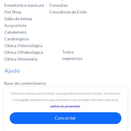
Esmalteria e manicure
Consultas
Pet Shop
Consultoria de Estilo
Salão de beleza
Acupuntura
Cabeleireiro
Cardiologista
Clínica Odontológica
Todos
Clínica Oftalmológica
segmentos
Clínica Veterinária
Ajuda
Base de conhecimento
Fale conosco
Utilizamos cookies para melhorar sua experiência em nossos serviços. Ao continuar
Sugestões
a navegação, consideramos que você aceita a sua utilização. Para mais veja nossa
política de privacidade
.
Quer falar
Concordar
com a gente?