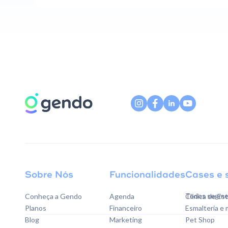
Sobre Nós
Funcionalidades
Cases e 
Todos segme
Conheça a Gendo
Agenda
Clínica de Es
Planos
Financeiro
Esmalteria e
Blog
Marketing
Pet Shop