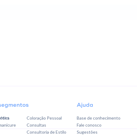
segmentos
Ajuda
ntos
tética
Coloração Pessoal
Base de conhecimento
 manicure
Consultas
Fale conosco
Consultoria de Estilo
Sugestões